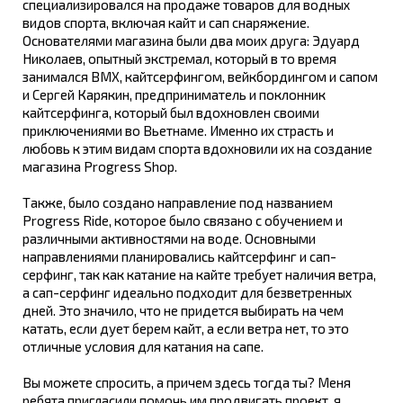
специализировался на продаже товаров для водных
видов спорта, включая кайт и сап снаряжение.
Основателями магазина были два моих друга: Эдуард
Николаев, опытный экстремал, который в то время
занимался BMX, кайтсерфингом, вейкбордингом и сапом
и Сергей Карякин, предприниматель и поклонник
кайтсерфинга, который был вдохновлен своими
приключениями во Вьетнаме. Именно их страсть и
любовь к этим видам спорта вдохновили их на создание
магазина Progress Shop.
Также, было создано направление под названием
Progress Ride, которое было связано с обучением и
различными активностями на воде. Основными
направлениями планировались кайтсерфинг и сап-
серфинг, так как катание на кайте требует наличия ветра,
а сап-серфинг идеально подходит для безветренных
дней. Это значило, что не придется выбирать на чем
катать, если дует берем кайт, а если ветра нет, то это
отличные условия для катания на сапе.
Вы можете спросить, а причем здесь тогда ты? Меня
ребята пригласили помочь им продвигать проект, я