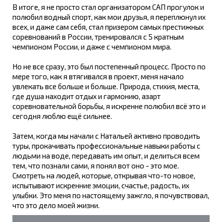
В итоге, я не просто стал организатором САП прогулок и
полюбил водный спорт, как мои друзья, я переплюнул их
всех, и даже сам себя, стал призером самых престижных
соревнований в России, тренировался с 5 кратным
чемпионом России, и даже с чемпионом мира.
Но не все сразу, это был постепенный процесс. Просто по
мере того, как я втягивался в проект, меня начало
увлекать все больше и больше. Природа, стихия, места,
где душа находит отдых и гармонию, азарт
соревновательной борьбы, я искренне полюбил всё это и
сегодня люблю ещё сильнее.
Затем, когда мы начали с Натальей активно проводить
туры, прокачивать профессиональные навыки работы с
людьми на воде, передавать им опыт, и делиться всем
тем, что познали сами, я понял вот оно - это мое.
Смотреть на людей, которые, открывая что-то новое,
испытывают искренние эмоции, счастье, радость, их
улыбки. Это меня по настоящему зажгло, я почувствовал,
что это дело моей жизни.