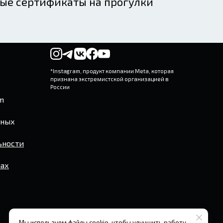
ные сертификаты на прогулки
*Instagram, продукт компании Meta, которая
признана экстремистской организацией в
России
m
дных
ьности
лах
Мы используем файлы cookie, чтобы улучшить работу