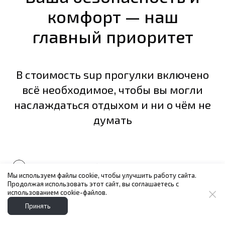
комфорт — наш
главный приоритет
В стоимость sup прогулки включено
всё необходимое, чтобы вы могли
наслаждаться отдыхом и ни о чём не
думать
Премиальные сапборды Gladiator и Red Paddle
Мы используем файлы cookie, чтобы улучшить работу сайта.
Продолжая использовать этот сайт, вы соглашаетесь с
Стильный и надежный спас жилет Hike
использованием cookie-файлов.
Принять
Сухой костюм бренда Abranta - защитит от воды и